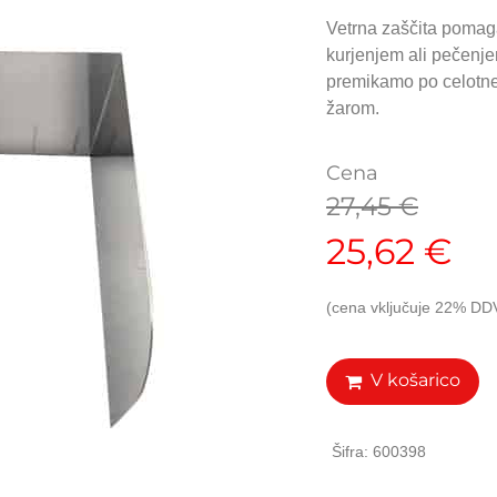
Vetrna zaščita pomag
kurjenjem ali pečenje
premikamo po celotne
žarom.
Cena
27,45
€
25,62
€
(cena vključuje 22% DD
V košarico
Šifra: 600398