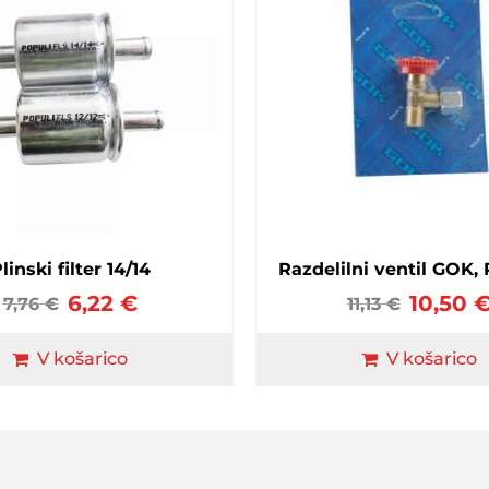
linski filter 14/14
Razdelilni ventil GOK, 
6,22
€
10,50
7,76
€
11,13
€
V košarico
V košarico