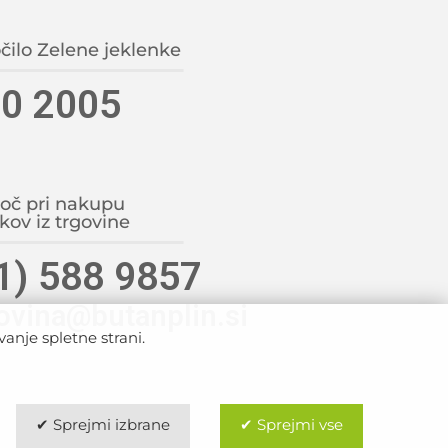
čilo Zelene jeklenke
0 2005
č pri nakupu
kov iz trgovine
1) 588 9857
ovina@butanplin.si
anje spletne strani.
✔ Sprejmi izbrane
✔ Sprejmi vse