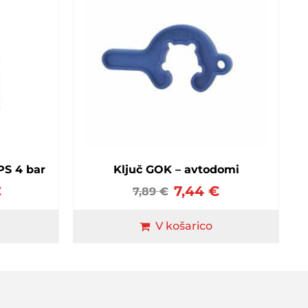
PS 4 bar
Ključ GOK – avtodomi
€
7,44
€
7,89
€
V košarico