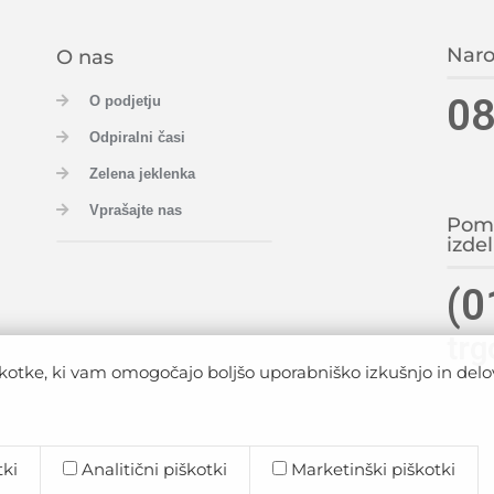
Naro
O nas
08
O podjetju
Odpiralni časi
Zelena jeklenka
Vprašajte nas
Pomo
izdel
(0
trg
kotke, ki vam omogočajo boljšo uporabniško izkušnjo in delov
tki
Analitični piškotki
Marketinški piškotki