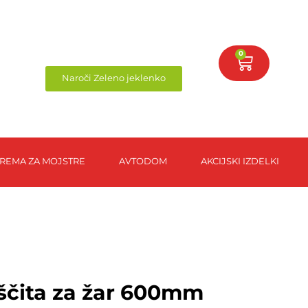
0
Naroči Zeleno jeklenko
REMA ZA MOJSTRE
AVTODOM
AKCIJSKI IZDELKI
ščita za žar 600mm