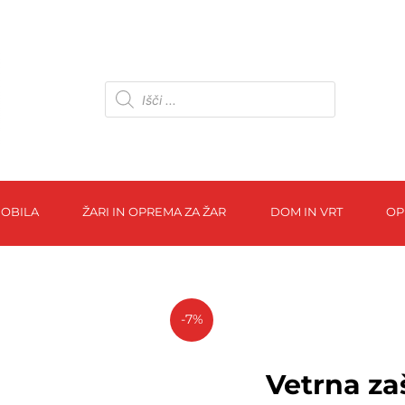
OBILA
ŽARI IN OPREMA ZA ŽAR
DOM IN VRT
OP
-7%
Vetrna za