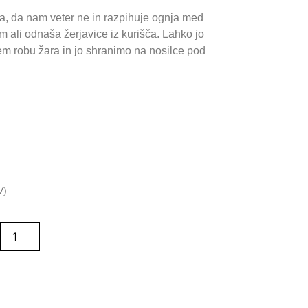
a, da nam veter ne in razpihuje ognja med
m ali odnaša žerjavice iz kurišča. Lahko jo
m robu žara in jo shranimo na nosilce pod
V)