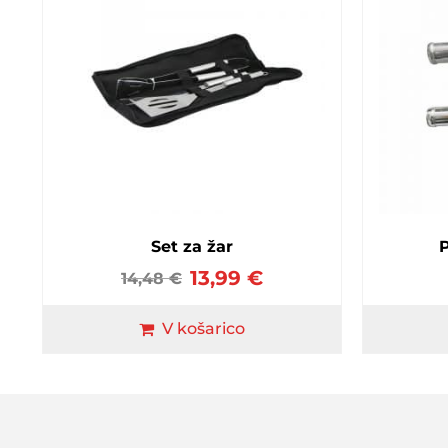
Set za žar
P
13,99
€
14,48
€
V košarico