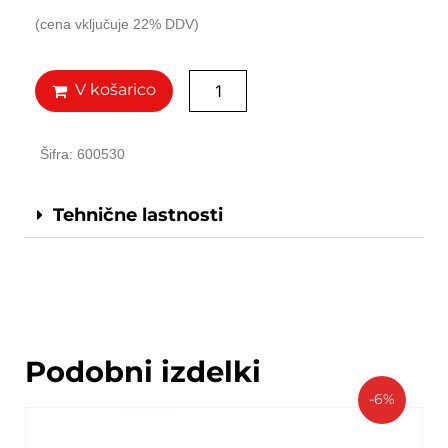
(cena vključuje 22% DDV)
V košarico
Šifra: 600530
Tehnične lastnosti
Podobni izdelki
-6%