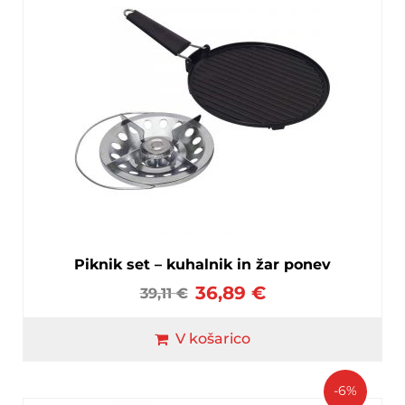
Piknik set – kuhalnik in žar ponev
36,89
€
39,11
€
V košarico
-6%