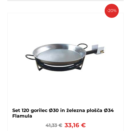
-20%
Set 120 gorilec Ø30 in železna plošča Ø34
Flamula
33,16
€
41,33
€