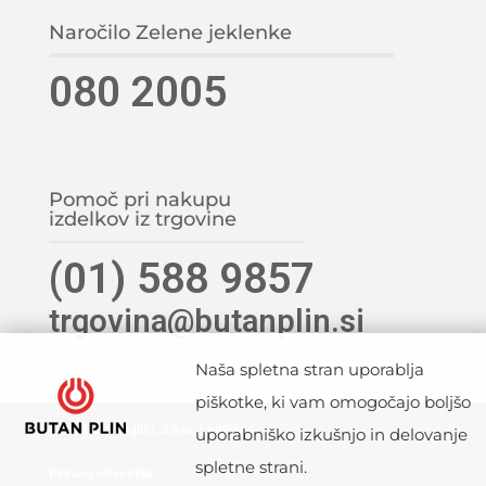
Naročilo Zelene jeklenke
080 2005
Pomoč pri nakupu
izdelkov iz trgovine
(01) 588 9857
trgovina@butanplin.si
Naša spletna stran uporablja
piškotke, ki vam omogočajo boljšo
©2021 Butan plin, d.o.o., Ljubljana
uporabniško izkušnjo in delovanje
spletne strani.
Pravna obvestila