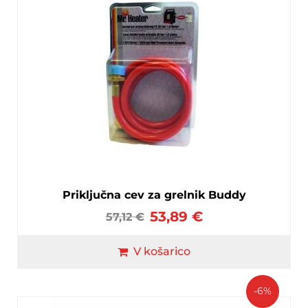
Priključna cev za grelnik Buddy
53,89
€
57,12
€
V košarico
-6%