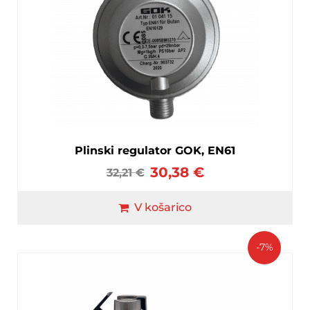
Plinski regulator GOK, EN61
30,38
€
32,21
€
V košarico
-7%