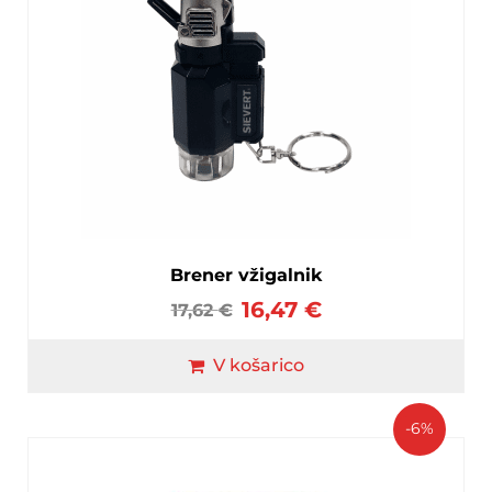
Brener vžigalnik
16,47
€
17,62
€
V košarico
-6%