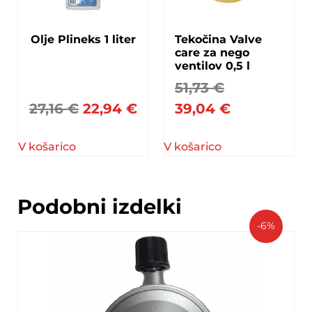
Olje Plineks 1 liter
Tekočina Valve
care za nego
ventilov 0,5 l
51,73
€
27,16
€
22,94
€
39,04
€
V košarico
V košarico
Podobni izdelki
-6%