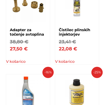
Adapter za
Čistilec plinskih
točenje avtoplina
injektorjev
38,80
€
23,41
€
27,50
€
22,08
€
V košarico
V košarico
-16%
-25%