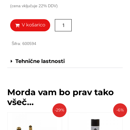
(cena vključuje 22% DDV)
V košarico
Šifra: 600594
Tehnične lastnosti
Morda vam bo prav tako
všeč…
-29%
-6%