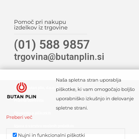
Pomoč pri nakupu
izdelkov iz trgovine
(01) 588 9857
trgovina@butanplin.si
Naša spletna stran uporablja
©2021 Butan plin, d.o.o., Ljubljana
piškotke, ki vam omogočajo boljšo
uporabniško izkušnjo in delovanje
Pravna obvestila
spletne strani.
Obvestilo o piškotkih
Preberi več
Izjava o varstvu osebnih podatkov
Nujni in funkcionalni piškotki