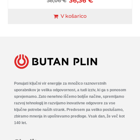
36,36
€
38,06
€
V košarico
Ponujati ključni vir energije za množico raznovrstnih
uporabnikov je velika odgovornost, a tudi izziv, ki ga s ponosom
sprejemamo. Zato nenehno iščemo boljše načine, spremljamo
razvoj tehnologij in razvijamo inovativne odgovore za vse
ključne potrebe naših strank. Predvsem pa veliko poslušamo,
zbiramo mnenja in upoštevamo predloge. Vsak dan, že več kot
140 let.