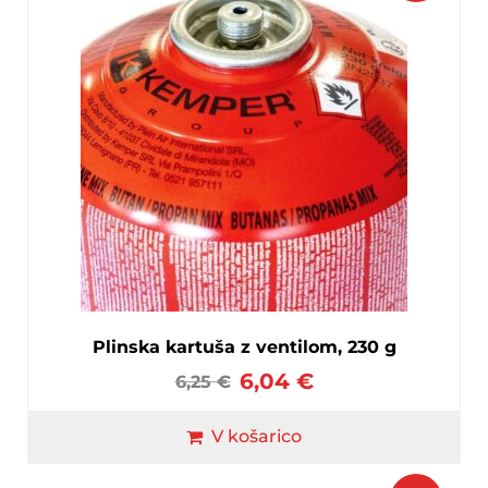
Plinska kartuša z ventilom, 230 g
6,04
€
6,25
€
V košarico