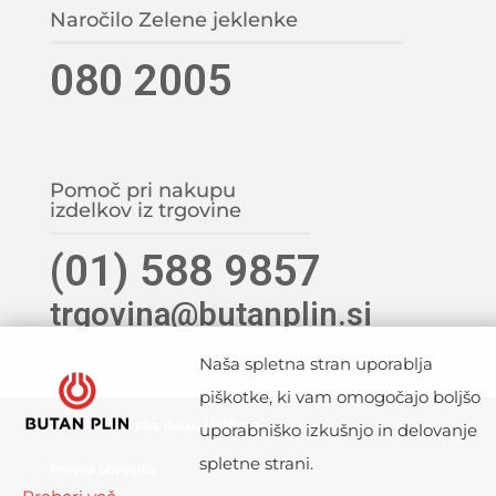
Naročilo Zelene jeklenke
080 2005
Pomoč pri nakupu
izdelkov iz trgovine
(01) 588 9857
trgovina@butanplin.si
Naša spletna stran uporablja
piškotke, ki vam omogočajo boljšo
©2021 Butan plin, d.o.o., Ljubljana
uporabniško izkušnjo in delovanje
spletne strani.
Pravna obvestila