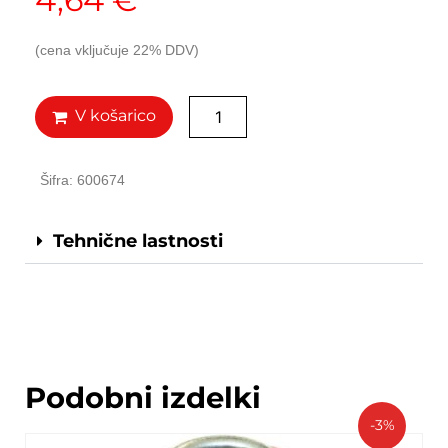
4,64
€
(cena vključuje 22% DDV)
V košarico
Šifra: 600674
Tehnične lastnosti
Podobni izdelki
-3%