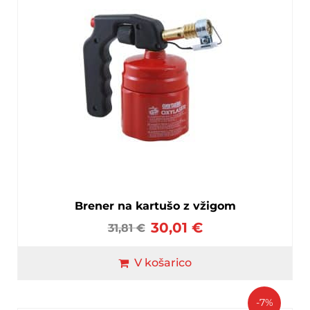
Brener na kartušo z vžigom
30,01
€
31,81
€
V košarico
-7%