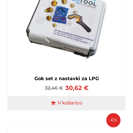
Gok set z nastavki za LPG
30,62
€
32,46
€
V košarico
-6%