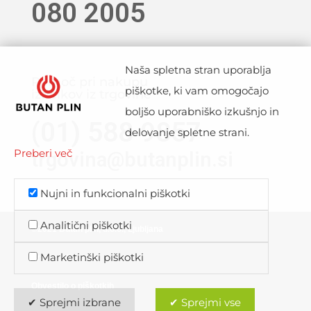
080 2005
Naša spletna stran uporablja
Pomoč pri nakupu
piškotke, ki vam omogočajo
izdelkov iz trgovine
boljšo uporabniško izkušnjo in
(01) 588 9857
delovanje spletne strani.
Preberi več
trgovina@butanplin.si
Nujni in funkcionalni piškotki
Analitični piškotki
©2021 Butan plin, d.o.o., Ljubljana
Marketinški piškotki
Pravna obvestila
Obvestilo o piškotkih
✔ Sprejmi izbrane
✔ Sprejmi vse