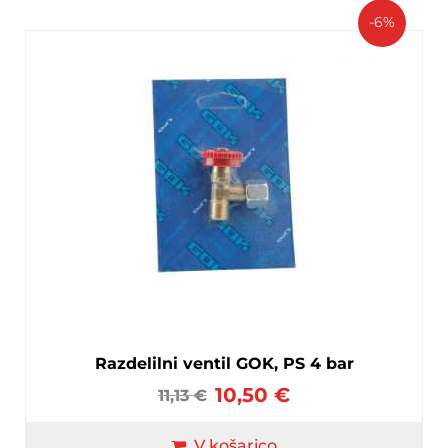
-6%
Razdelilni ventil GOK, PS 4 bar
10,50
€
11,13
€
V košarico