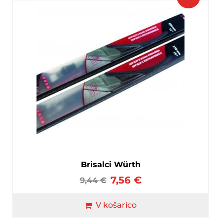
Brisalci Würth
7,56
€
9,44
€
V košarico