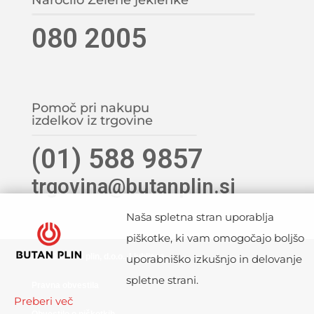
Naročilo Zelene jeklenke
080 2005
Pomoč pri nakupu
izdelkov iz trgovine
(01) 588 9857
trgovina@butanplin.si
Naša spletna stran uporablja
piškotke, ki vam omogočajo boljšo
©2021 Butan plin, d.o.o., Ljubljana
uporabniško izkušnjo in delovanje
spletne strani.
Pravna obvestila
Preberi več