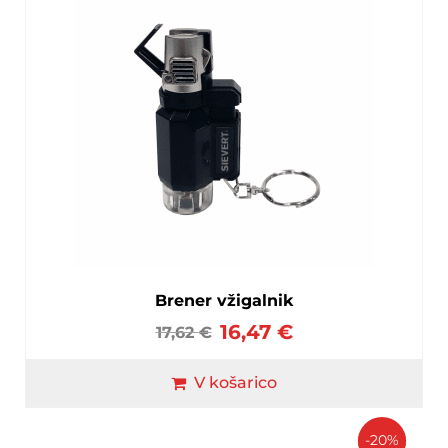
Brener vžigalnik
16,47
€
17,62
€
V košarico
-20%