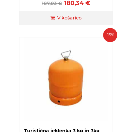
180,34
€
187,03
€
V košarico
-15%
Turistična jeklenka 3 kg in 3kg