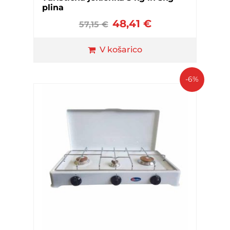
plina
48,41
€
57,15
€
V košarico
-6%