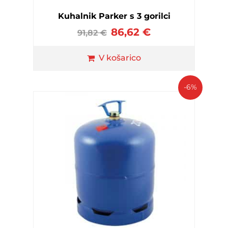
Kuhalnik Parker s 3 gorilci
86,62
€
91,82
€
V košarico
-6%