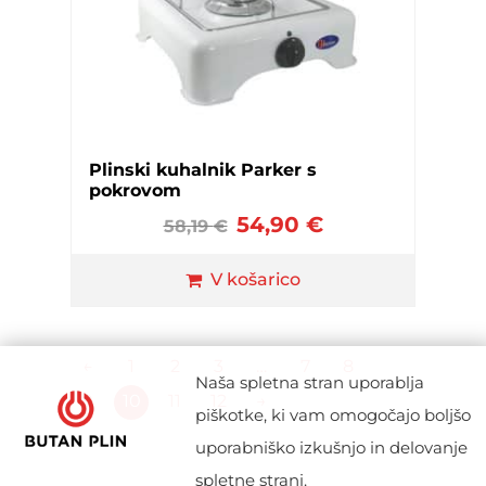
Plinski kuhalnik Parker s
pokrovom
54,90
€
58,19
€
V košarico
←
1
2
3
…
7
8
Naša spletna stran uporablja
9
10
11
12
→
piškotke, ki vam omogočajo boljšo
uporabniško izkušnjo in delovanje
spletne strani.