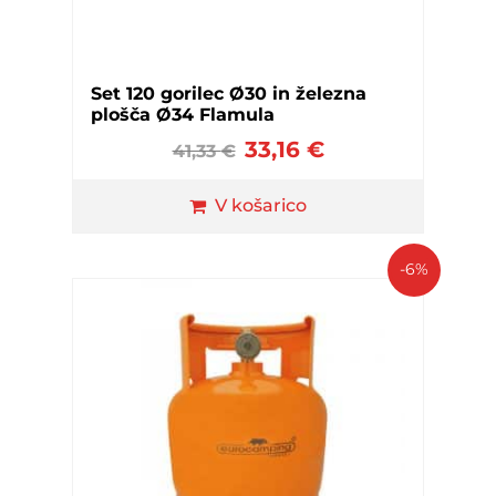
Set 120 gorilec Ø30 in železna
plošča Ø34 Flamula
33,16
€
41,33
€
V košarico
-6%