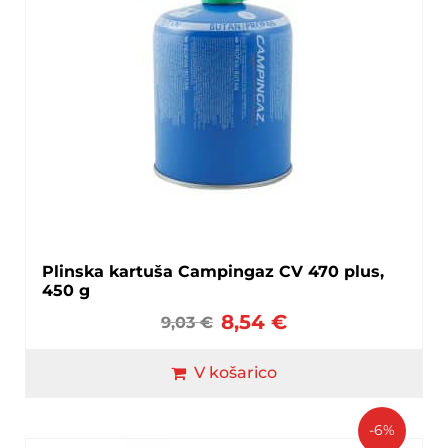
Plinska kartuša Campingaz CV 470 plus,
450 g
8,54
€
9,03
€
V košarico
-6%