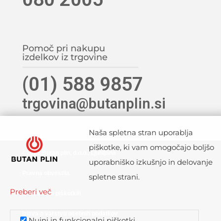
Pomoč pri nakupu
izdelkov iz trgovine
(01) 588 9857
trgovina@butanplin.si
Naša spletna stran uporablja
piškotke, ki vam omogočajo boljšo
©2021 Butan plin, d.o.o., Ljubljana
uporabniško izkušnjo in delovanje
Pravna obvestila
spletne strani.
Preberi več
Obvestilo o piškotkih
Izjava o varstvu osebnih podatkov