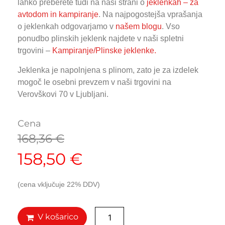
lahko preberete tudi na naši strani o
jeklenkah – za
avtodom in kampiranje
. Na najpogostejša vprašanja
o jeklenkah odgovarjamo v
našem blogu
. Vso
ponudbo plinskih jeklenk najdete v naši spletni
trgovini –
Kampiranje/Plinske jeklenke.
Jeklenka je napolnjena s plinom, zato je za izdelek
mogoč le osebni prevzem v naši trgovini na
Verovškovi 70 v Ljubljani.
Cena
168,36
€
158,50
€
(cena vključuje 22% DDV)
V košarico