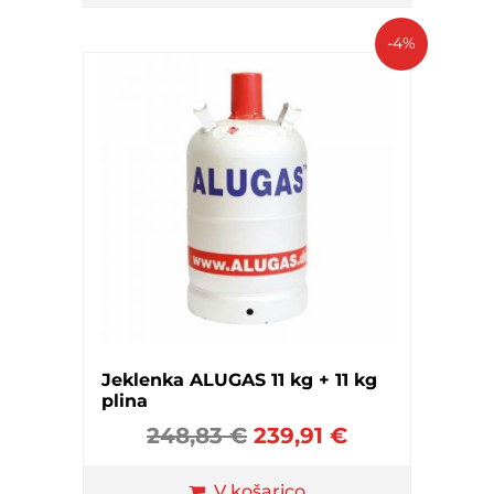
-4%
Jeklenka ALUGAS 11 kg + 11 kg
plina
248,83
€
239,91
€
V košarico