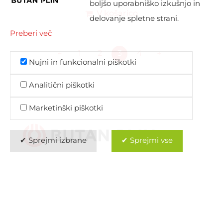
boljšo uporabniško izkušnjo in
V košarico
delovanje spletne strani.
Preberi več
←
1
2
3
4
→
Nujni in funkcionalni piškotki
Analitični piškotki
Marketinški piškotki
✔ Sprejmi izbrane
✔ Sprejmi vse
Ponujati ključni vir energije za množico raznovrstnih
uporabnikov je velika odgovornost, a tudi izziv, ki ga s
ponosom sprejemamo. Zato nenehno iščemo boljše
načine, spremljamo razvoj tehnologij in razvijamo
inovativne odgovore za vse ključne potrebe naših strank.
Predvsem pa veliko poslušamo, zbiramo mnenja in