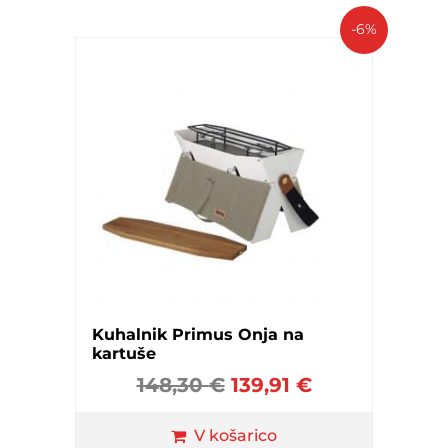
-6%
Kuhalnik Primus Onja na
kartuše
148,30
€
139,91
€
V košarico