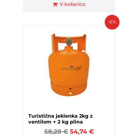
V košarico
-6%
Turistična jeklenka 2kg z
ventilom + 2 kg plina
58,28
€
54,74
€