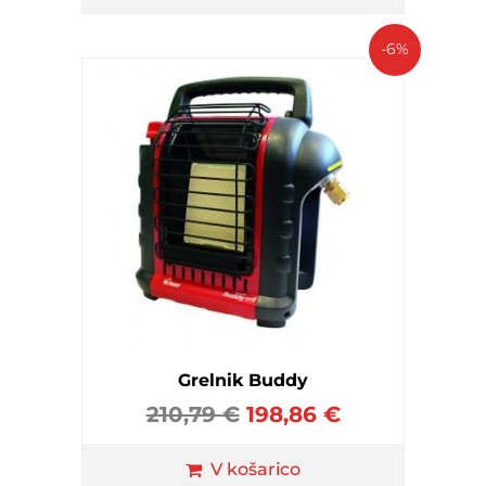
-6%
Grelnik Buddy
210,79
€
198,86
€
V košarico