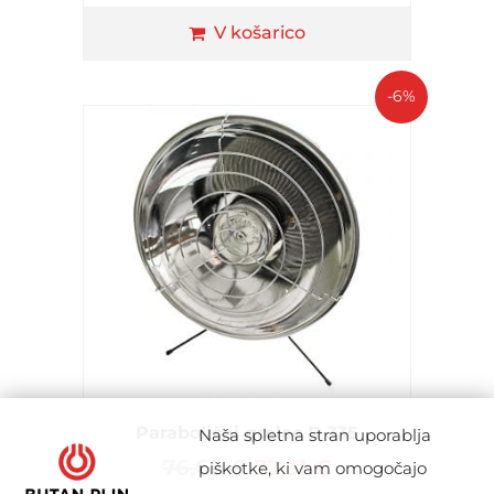
V košarico
-6%
Parabolični grelec D 335
Naša spletna stran uporablja
76,65
€
72,31
€
piškotke, ki vam omogočajo