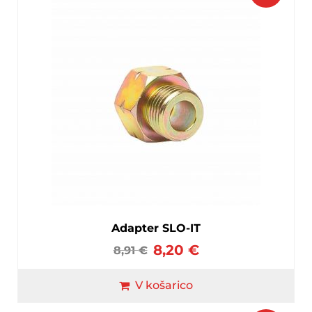
Adapter SLO-IT
8,20
€
8,91
€
V košarico