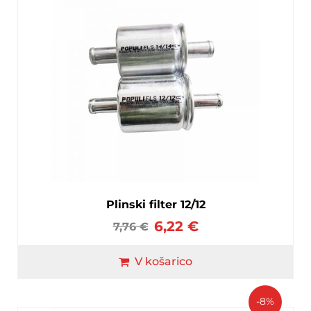
Plinski filter 12/12
6,22
€
7,76
€
V košarico
-8%