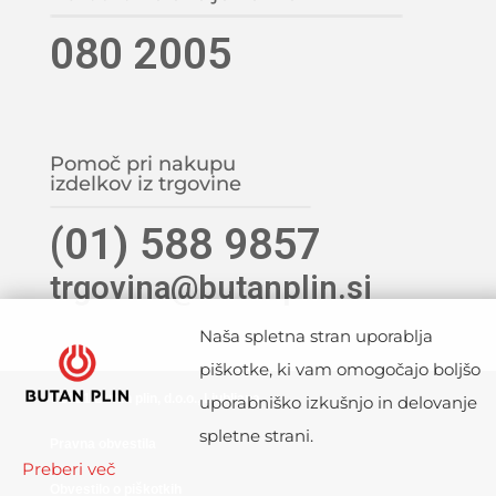
080 2005
Pomoč pri nakupu
izdelkov iz trgovine
(01) 588 9857
trgovina@butanplin.si
Naša spletna stran uporablja
piškotke, ki vam omogočajo boljšo
©2021 Butan plin, d.o.o., Ljubljana
uporabniško izkušnjo in delovanje
spletne strani.
Pravna obvestila
Preberi več
Obvestilo o piškotkih