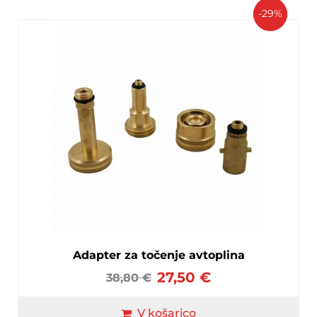
-29%
Adapter za točenje avtoplina
27,50
€
38,80
€
V košarico