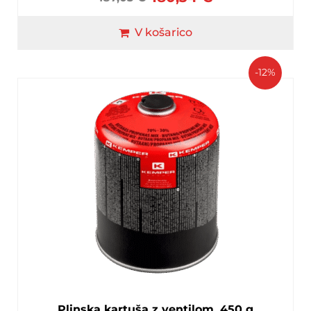
V košarico
-12%
Plinska kartuša z ventilom, 450 g