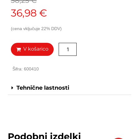
38,25
€
36,98
€
(cena vključuje 22% DDV)
V košarico
Šifra: 600410
Tehnične lastnosti
Podobni izdelki