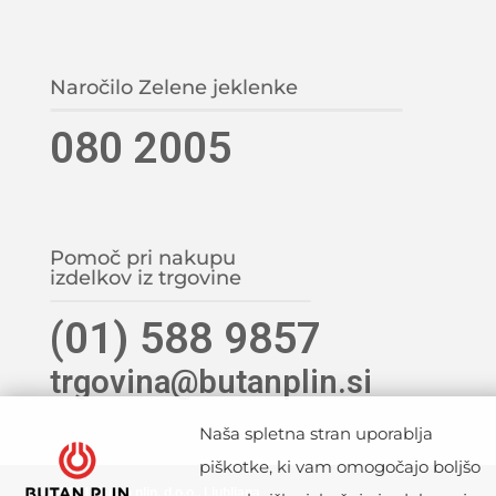
Naročilo Zelene jeklenke
080 2005
Pomoč pri nakupu
izdelkov iz trgovine
(01) 588 9857
trgovina@butanplin.si
Naša spletna stran uporablja
piškotke, ki vam omogočajo boljšo
©2021 Butan plin, d.o.o., Ljubljana