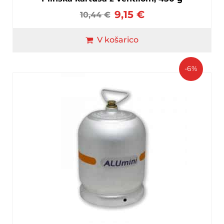
9,15
€
10,44
€
V košarico
-6%