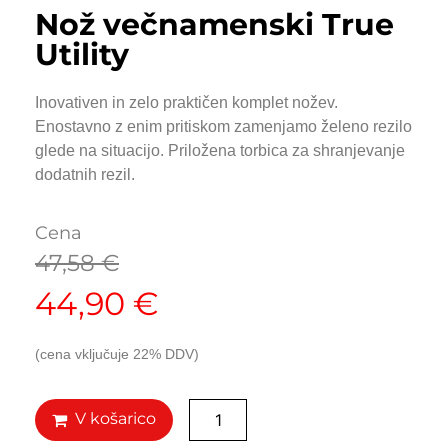
Nož večnamenski True
Utility
Inovativen in zelo praktičen komplet nožev.
Enostavno z enim pritiskom zamenjamo želeno rezilo
glede na situacijo. Priložena torbica za shranjevanje
dodatnih rezil.
Cena
47,58
€
44,90
€
(cena vključuje 22% DDV)
V košarico