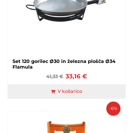
Set 120 gorilec Ø30 in železna plošča Ø34
Flamula
33,16
€
41,33
€
V košarico
-6%