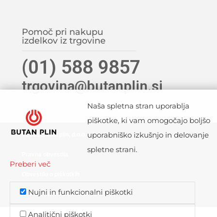
Pomoč pri nakupu
izdelkov iz trgovine
(01) 588 9857
trgovina@butanplin.si
Naša spletna stran uporablja
piškotke, ki vam omogočajo boljšo
uporabniško izkušnjo in delovanje
©2021 Butan plin, d.o.o., Ljubljana
spletne strani.
Pravna obvestila
Preberi več
Obvestilo o piškotkih
Nujni in funkcionalni piškotki
Izjava o varstvu osebnih podatkov
Analitični piškotki