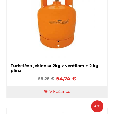
Turistična jeklenka 2kg z ventilom + 2 kg
plina
54,74
€
58,28
€
V košarico
-6%