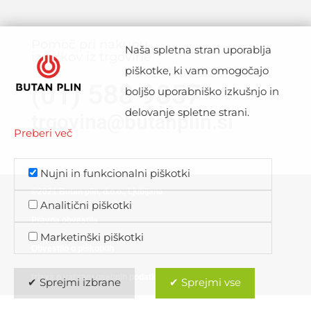
Pomoč pri nakupu
Naša spletna stran uporablja
izdelkov iz trgovine
piškotke, ki vam omogočajo
(01) 588 9857
boljšo uporabniško izkušnjo in
delovanje spletne strani.
trgovina@butanplin.si
Preberi več
Nujni in funkcionalni piškotki
©2021 Butan plin, d.o.o., Ljubljana
Analitični piškotki
Pravna obvestila
Marketinški piškotki
Obvestilo o piškotkih
Izjava o varstvu osebnih podatkov
✔ Sprejmi izbrane
✔ Sprejmi vse