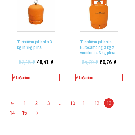
Turistična jeklenka 3
Turistična jeklenka
kg in 3kg plina
Eurocamping 3 kg z
ventilom + 3 kg plina
57,15
€
48,41
€
64,79
€
60,76
€
V košarico
V košarico
←
1
2
3
…
10
11
12
13
14
15
→