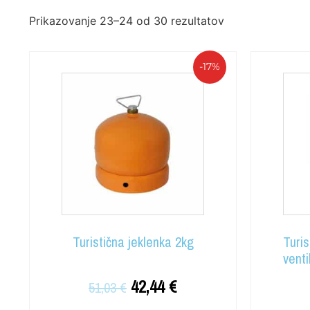
Prikazovanje 23–24 od 30 rezultatov
-17%
Turistična jeklenka 2kg
Turis
venti
42,44
€
51,03
€