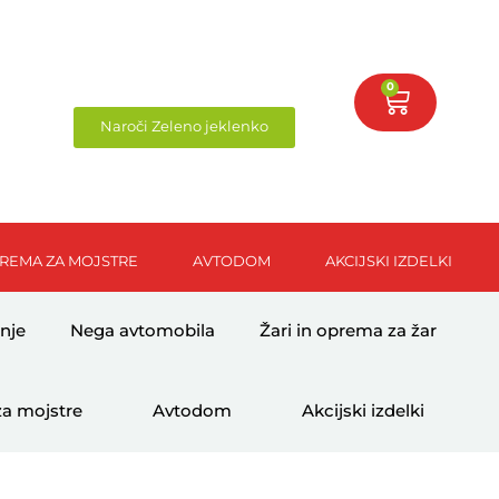
0
Naroči Zeleno jeklenko
REMA ZA MOJSTRE
AVTODOM
AKCIJSKI IZDELKI
nje
Nega avtomobila
Žari in oprema za žar
a mojstre
Avtodom
Akcijski izdelki