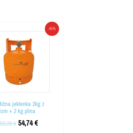
-6%
tična jeklenka 2kg z
lom + 2 kg plina
54,74
€
58,28
€