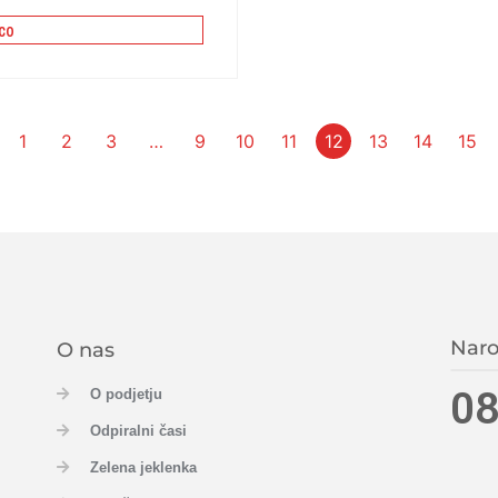
co
1
2
3
…
9
10
11
12
13
14
15
Naro
O nas
08
O podjetju
Odpiralni časi
Zelena jeklenka