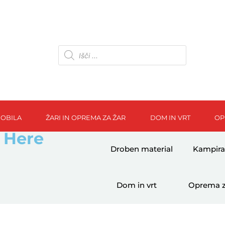
OBILA
ŽARI IN OPREMA ZA ŽAR
DOM IN VRT
OP
 Here
Droben material
Kampira
Dom in vrt
Oprema z