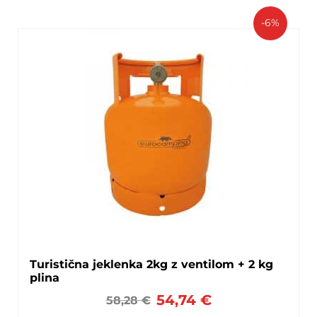
-6%
Turistična jeklenka 2kg z ventilom + 2 kg
plina
54,74
€
58,28
€