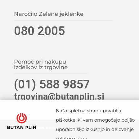
Naročilo Zelene jeklenke
080 2005
Pomoč pri nakupu
izdelkov iz trgovine
(01) 588 9857
trgovina@butanplin.si
Naša spletna stran uporablja
piškotke, ki vam omogočajo boljšo
©2021 Butan plin, d.o.o., Ljubljana
uporabniško izkušnjo in delovanje