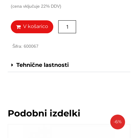
(cena vključuje 22% DDV)
V košarico
Šifra: 600067
Tehnične lastnosti
Podobni izdelki
-6%