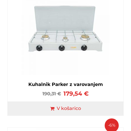
Kuhalnik Parker z varovanjem
179,54
€
190,31
€
V košarico
-6%