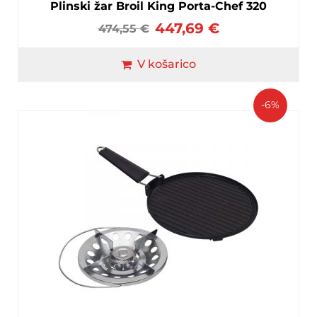
Plinski žar Broil King Porta-Chef 320
447,69
€
474,55
€
V košarico
-6%