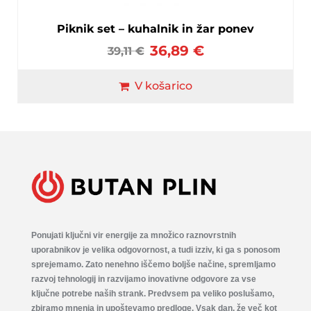
Piknik set – kuhalnik in žar ponev
36,89
€
39,11
€
V košarico
Ponujati ključni vir energije za množico raznovrstnih
uporabnikov je velika odgovornost, a tudi izziv, ki ga s ponosom
sprejemamo. Zato nenehno iščemo boljše načine, spremljamo
razvoj tehnologij in razvijamo inovativne odgovore za vse
ključne potrebe naših strank. Predvsem pa veliko poslušamo,
zbiramo mnenja in upoštevamo predloge. Vsak dan, že več kot