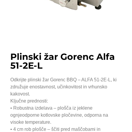
Plinski žar Gorenc Alfa
51-2E-L
Odkrijte plinski žar Gorenc BBQ – ALFA 51-2E-L, ki
združuje enostavnost, učinkovitost in vrhunsko
kakovost.
Ključne prednosti:
• Robustna izdelava – plošča iz jeklene
ognjeodporne kotlovske pločevine, odporna na
visoke temperature.
• 4 cm rob plošče – ščiti pred maščobami in