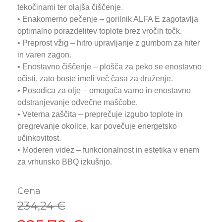
tekočinami ter olajša čiščenje.
• Enakomerno pečenje – gorilnik ALFA E zagotavlja
optimalno porazdelitev toplote brez vročih točk.
• Preprost vžig – hitro upravljanje z gumbom za hiter
in varen zagon.
• Enostavno čiščenje – plošča za peko se enostavno
očisti, zato boste imeli več časa za druženje.
• Posodica za olje – omogoča varno in enostavno
odstranjevanje odvečne maščobe.
• Veterna zaščita – preprečuje izgubo toplote in
pregrevanje okolice, kar povečuje energetsko
učinkovitost.
• Moderen videz – funkcionalnost in estetika v enem
za vrhunsko BBQ izkušnjo.
Cena
234,24
€