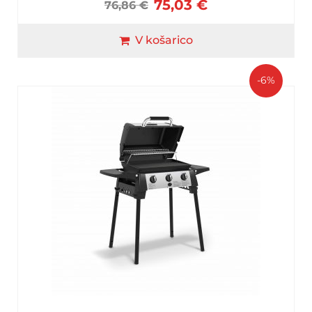
75,03
€
76,86
€
V košarico
-6%