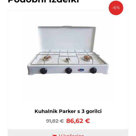
-6%
Kuhalnik Parker s 3 gorilci
86,62
€
91,82
€