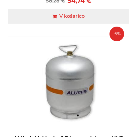
54,74
€
58,28
€
V košarico
-6%