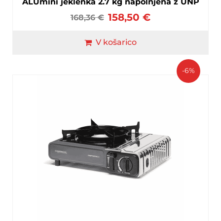
ALUmini jeklenka 2.7 kg napolnjena z UNP
158,50
€
168,36
€
V košarico
-6%