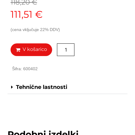
118,20
€
111,51
€
(cena vključuje 22% DDV)
V košarico
Šifra: 600402
Tehnične lastnosti
Podobni izdelki