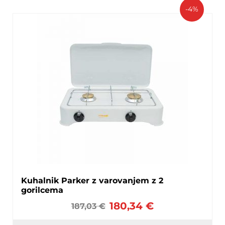
-4%
Kuhalnik Parker z varovanjem z 2
gorilcema
180,34
€
187,03
€