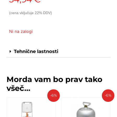
34,94
€
(cena vključuje 22% DDV)
Ni na zalogi
Tehnične lastnosti
Morda vam bo prav tako
všeč…
-6%
-6%