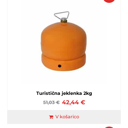
Turistična jeklenka 2kg
42,44
€
51,03
€
V košarico