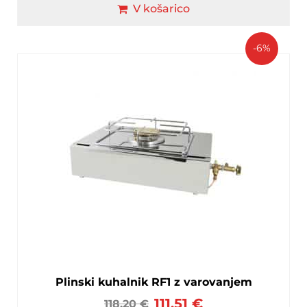
V košarico
-6%
Plinski kuhalnik RF1 z varovanjem
111,51
€
118,20
€