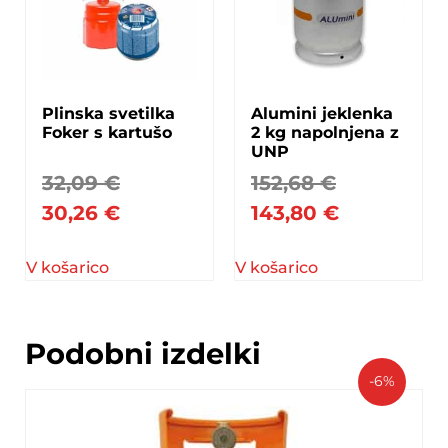
Plinska svetilka
Alumini jeklenka
Foker s kartušo
2 kg napolnjena z
UNP
32,09
€
152,68
€
30,26
€
143,80
€
V košarico
V košarico
Podobni izdelki
-6%