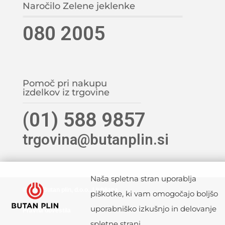
Naročilo Zelene jeklenke
080 2005
Pomoč pri nakupu
izdelkov iz trgovine
(01) 588 9857
trgovina@butanplin.si
Naša spletna stran uporablja
©2021 Butan plin, d.o.o., Ljubljana
piškotke, ki vam omogočajo boljšo
uporabniško izkušnjo in delovanje
Pravna obvestila
spletne strani.