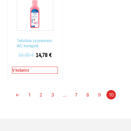
Tekočina za prenosni
WC Instapink
15,30
€
14,78
€
V košarico
←
1
2
3
…
7
8
9
10