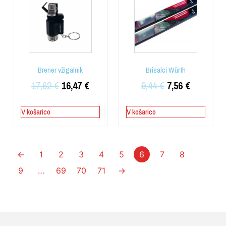
Brener vžigalnik
Brisalci Würth
17,62
€
16,47
€
9,44
€
7,56
€
V košarico
V košarico
←
1
2
3
4
5
6
7
8
9
…
69
70
71
→