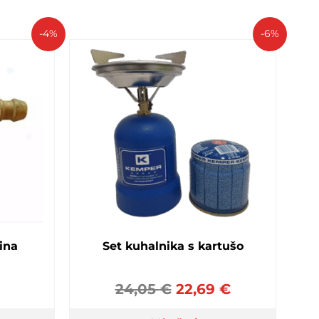
-4%
-6%
lina
Set kuhalnika s kartušo
24,05
€
22,69
€