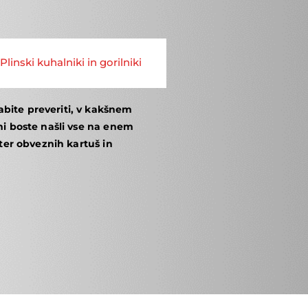
Plinski kuhalniki in gorilniki
bite preveriti, v kakšnem
ini boste našli vse na enem
 ter obveznih kartuš in