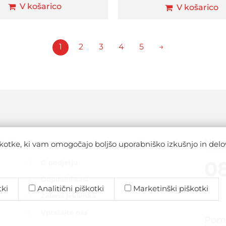
V košarico
V košarico
1
2
3
4
5
→
Naro
O nas
kotke, ki vam omogočajo boljšo uporabniško izkušnjo in delov
0
O podjetju
Odpiralni časi
tki
Analitični piškotki
Marketinški piškotki
Zelena jeklenka
Vprašajte nas
Pomo