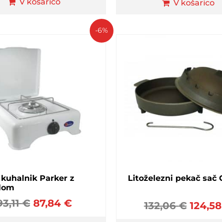
V košarico
V košarico
-6%
 kuhalnik Parker z
Litoželezni pekač sač
lom
93,11
€
87,84
€
132,06
€
124,5