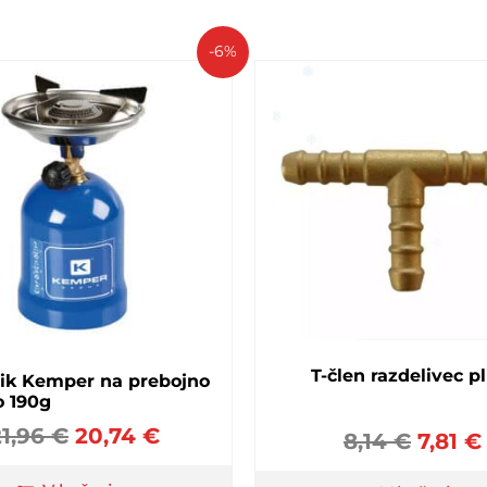
-6%
T-člen razdelivec p
ik Kemper na prebojno
o 190g
21,96
€
20,74
€
8,14
€
7,81
€