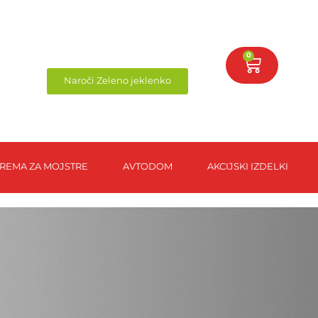
0
Naroči Zeleno jeklenko
REMA ZA MOJSTRE
AVTODOM
AKCIJSKI IZDELKI