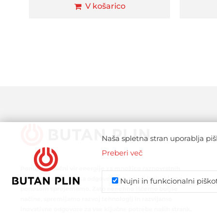
V košarico
Naša spletna stran uporablja piš
Preberi več
Ponujati ključni vir energije za množico raznovrstnih
uporabnikov je velika odgovornost, a tudi izziv, ki ga s
Nujni in funkcionalni piško
ponosom sprejemamo. Zato nenehno iščemo boljše
načine, spremljamo razvoj tehnologij in razvijamo
inovativne odgovore za vse ključne potrebe naših strank.