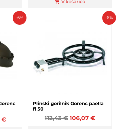
V košarico
-6%
-6%
 Gorenc
Plinski gorilnik Gorenc paella
fi 50
112,43
€
106,07
€
8
€