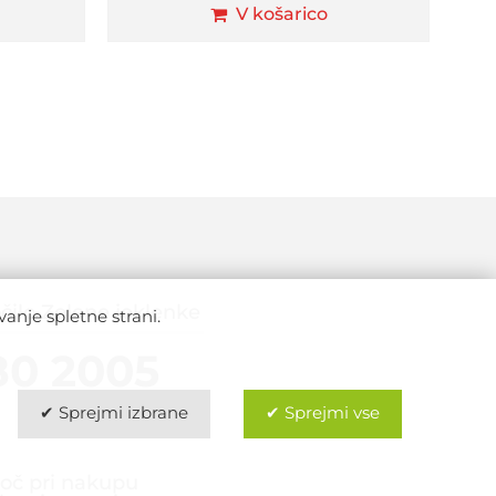
V košarico
čilo Zelene jeklenke
anje spletne strani.
80 2005
✔ Sprejmi izbrane
✔ Sprejmi vse
č pri nakupu