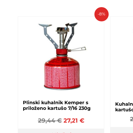
-8%
Plinski kuhalnik Kemper s
Kuhaln
priloženo kartušo 7/16 230g
kartuš
29,44
€
27,21
€