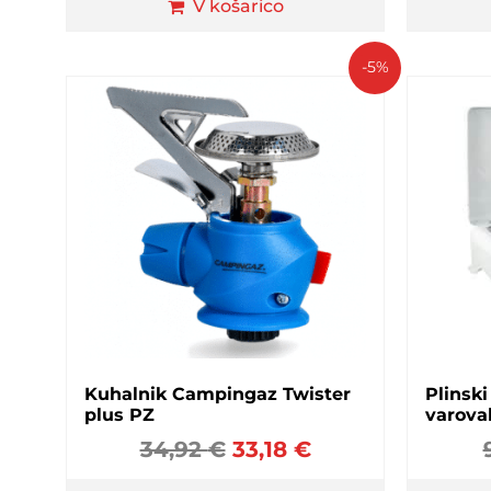
V košarico
-5%
Kuhalnik Campingaz Twister
Plinski
plus PZ
varova
34,92
€
33,18
€