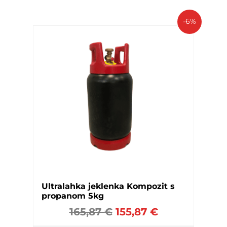
-6%
Ultralahka jeklenka Kompozit s
propanom 5kg
165,87
€
155,87
€