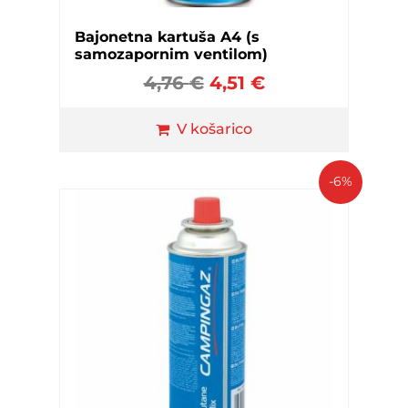
Bajonetna kartuša A4 (s
samozapornim ventilom)
4,76
€
4,51
€
V košarico
-6%