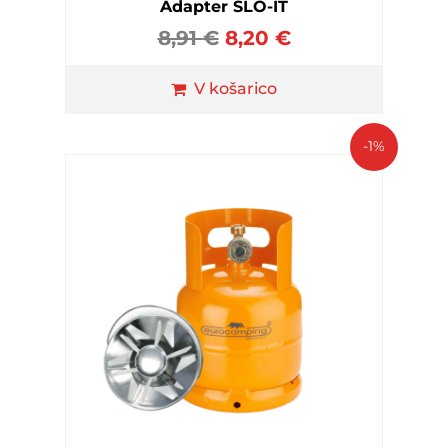
Adapter SLO-IT
8,91
€
8,20
€
V košarico
-1%