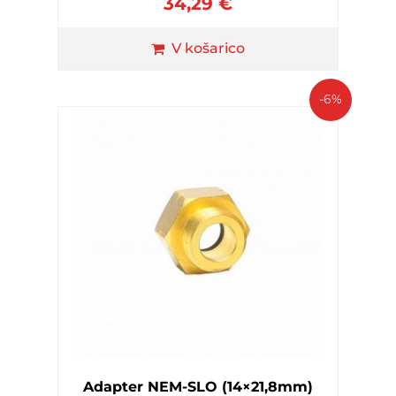
34,29
€
V košarico
-6%
Adapter NEM-SLO (14×21,8mm)