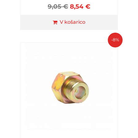
9,05
€
8,54
€
V košarico
-8%