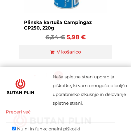
Plinska kartuša Campingaz
CP250, 220g
6,34
€
5,98
€
V košarico
←
1
2
3
4
→
Naša spletna stran uporablja
piškotke, ki vam omogočajo boljšo
uporabniško izkušnjo in delovanje
spletne strani.
Preberi več
Nujni in funkcionalni piškotki